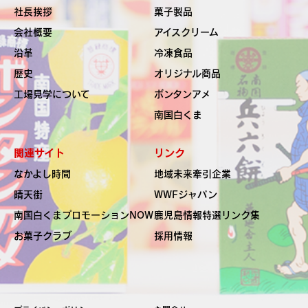
社長挨拶
菓子製品
会社概要
アイスクリーム
沿革
冷凍食品
歴史
オリジナル商品
工場見学について
ボンタンアメ
南国白くま
関連サイト
リンク
なかよし時間
地域未来牽引企業
晴天街
WWFジャパン
南国白くま
プロモーションNOW
鹿児島情報特選リンク集
お菓子クラブ
採用情報