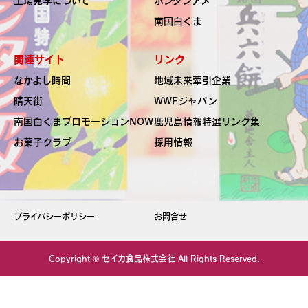
南国白くま
関連サイト
リンク
なかよし時間
地域未来牽引企業
晴天街
WWFジャパン
南国白くま
プロモーションNOW
鹿児島情報特選リンク集
お菓子クラブ
採用情報
プライバシーポリシー
お問合せ
Copyright ©
セイカ食品株式会社
All Rights Reserved.