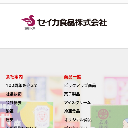
会社案内
商品一覧
100周年を迎えて
ピックアップ商品
社長挨拶
菓子製品
会社概要
アイスクリーム
沿革
冷凍食品
歴史
オリジナル商品
工場見学について
ボンタンアメ