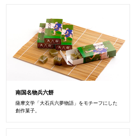
南国名物
兵六餅
薩摩文学「大石兵六夢物語」をモチーフにした
創作菓子。