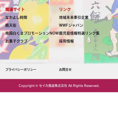
関連サイト
リンク
なかよし時間
地域未来牽引企業
晴天街
WWFジャパン
南国白くま
プロモーションNOW
鹿児島情報特選リンク集
お菓子クラブ
採用情報
プライバシーポリシー
お問合せ
Copyright ©
セイカ食品株式会社
All Rights Reserved.