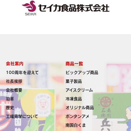
会社案内
商品一覧
100周年を迎えて
ピックアップ商品
社長挨拶
菓子製品
会社概要
アイスクリーム
沿革
冷凍食品
歴史
オリジナル商品
工場見学について
ボンタンアメ
南国白くま