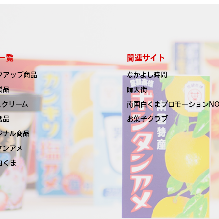
一覧
関連サイト
クアップ商品
なかよし時間
製品
晴天街
スクリーム
南国白くま
プロモーションN
食品
お菓子クラブ
ジナル商品
タンアメ
白くま