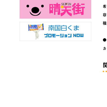
希
容
種
●
カ