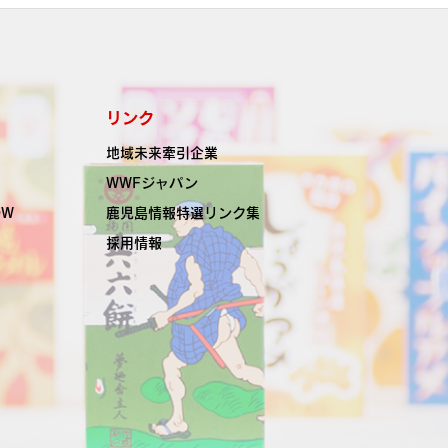
リンク
地域未来牽引企業
WWFジャパン
OW
鹿児島情報特選リンク集
採用情報