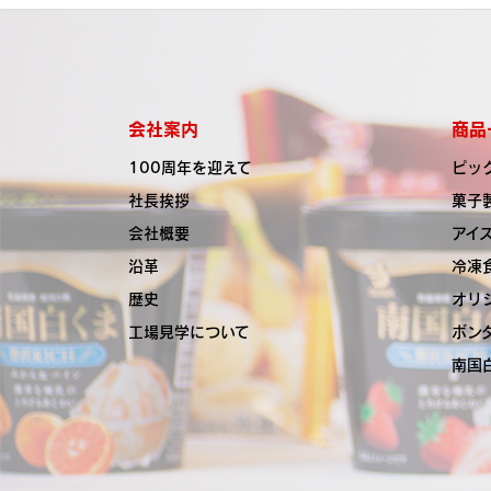
会社案内
商品
100周年を迎えて
ピッ
社長挨拶
菓子
会社概要
アイ
沿革
冷凍
歴史
オリ
工場見学について
ボン
南国