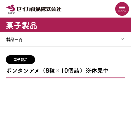
菓子製品
製品一覧
菓子製品
ボンタンアメ
（8粒×10個詰）※休売中