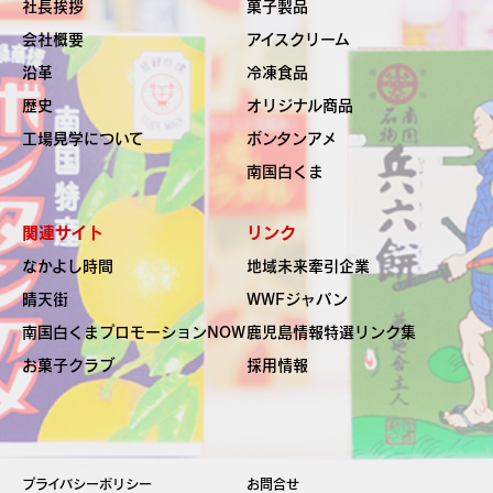
社長挨拶
菓子製品
会社概要
アイスクリーム
沿革
冷凍食品
歴史
オリジナル商品
工場見学について
ボンタンアメ
南国白くま
関連サイト
リンク
なかよし時間
地域未来牽引企業
晴天街
WWFジャパン
南国白くま
プロモーションNOW
鹿児島情報特選リンク集
お菓子クラブ
採用情報
プライバシーポリシー
お問合せ