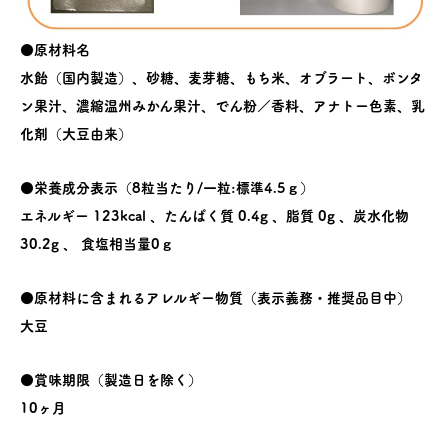
●原材料名
水飴（国内製造）、砂糖、麦芽糖、もち米、オブラート、ボンタ
ン果汁、濃縮温州みかん果汁、でん粉／香料、アナトー色素、乳
化剤（大豆由来）
●栄養成分表示（8粒当たり/一粒:標準4.5ｇ）
エネルギー 123kcal 、たんぱく質 0.4g 、脂質 0g 、炭水化物
30.2g 、 食塩相当量0ｇ
●原材料に含まれるアレルギー物質（表示義務・推奨品目中）
大豆
●賞味期限（製造日を除く）
10ヶ月