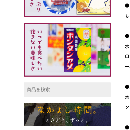
●
も
●
水
口
一
●
水
ン
●