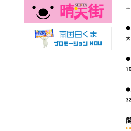
エ
●
大
●
1
●
3