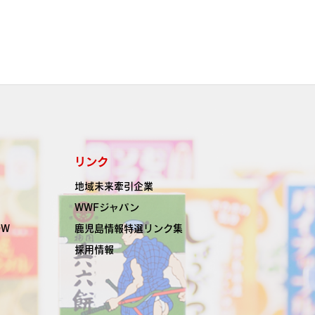
リンク
地域未来牽引企業
WWFジャパン
OW
鹿児島情報特選リンク集
採用情報