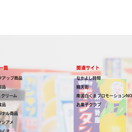
一覧
関連サイト
クアップ商品
なかよし時間
製品
晴天街
スクリーム
南国白くま
プロモーションN
食品
お菓子クラブ
ジナル商品
タンアメ
白くま