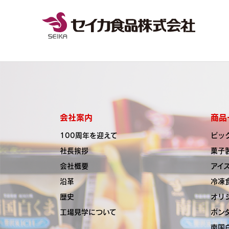
会社案内
商品
100周年を迎えて
ピッ
社長挨拶
菓子
会社概要
アイ
沿革
冷凍
歴史
オリ
工場見学について
ボン
南国