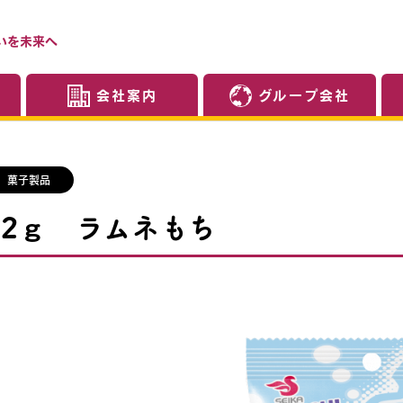
いを未来へ
会社案内
グループ会社
菓子製品
32ｇ ラムネもち