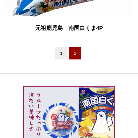
元祖鹿児島
南国白くま
4P
1
2