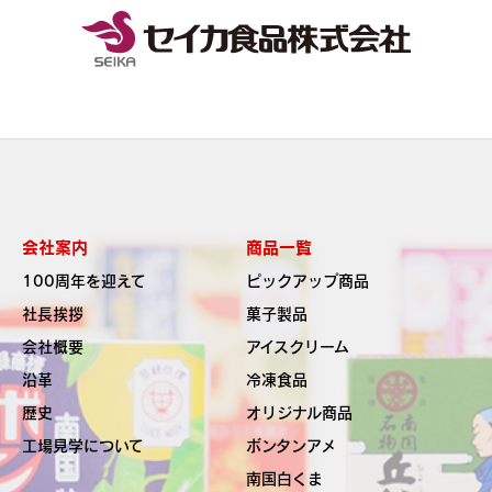
会社案内
商品一覧
100周年を迎えて
ピックアップ商品
社長挨拶
菓子製品
会社概要
アイスクリーム
沿革
冷凍食品
歴史
オリジナル商品
工場見学について
ボンタンアメ
南国白くま