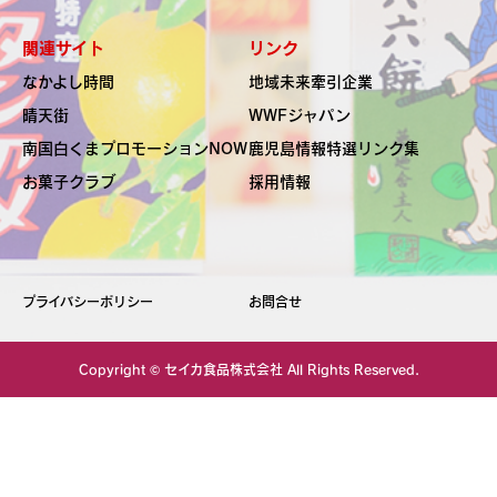
関連サイト
リンク
なかよし時間
地域未来牽引企業
晴天街
WWFジャパン
南国白くま
プロモーションNOW
鹿児島情報特選リンク集
お菓子クラブ
採用情報
プライバシーポリシー
お問合せ
Copyright ©
セイカ食品株式会社
All Rights Reserved.