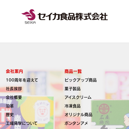
会社案内
商品一覧
100周年を迎えて
ピックアップ商品
社長挨拶
菓子製品
会社概要
アイスクリーム
沿革
冷凍食品
歴史
オリジナル商品
工場見学について
ボンタンアメ