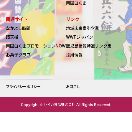
南国白くま
関連サイト
リンク
なかよし時間
地域未来牽引企業
晴天街
WWFジャパン
南国白くま
プロモーションNOW
鹿児島情報特選リンク集
お菓子クラブ
採用情報
プライバシーポリシー
お問合せ
Copyright ©
セイカ食品株式会社
All Rights Reserved.