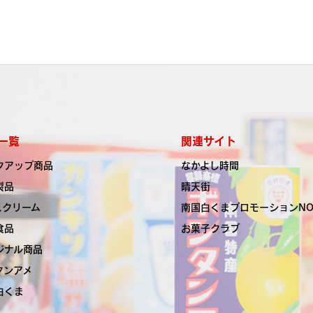
一覧
関連サイト
クアップ商品
なかよし時間
製品
晴天街
スクリーム
南国白くま
プロモーションN
食品
お菓子クラブ
ジナル商品
タンアメ
白くま