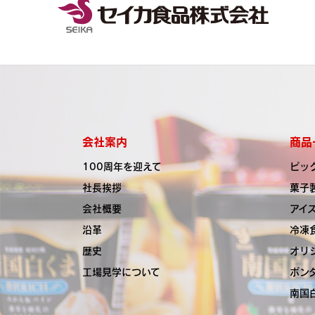
会社案内
商品
100周年を迎えて
ピッ
社長挨拶
菓子
会社概要
アイ
沿革
冷凍
歴史
オリ
工場見学について
ボン
南国