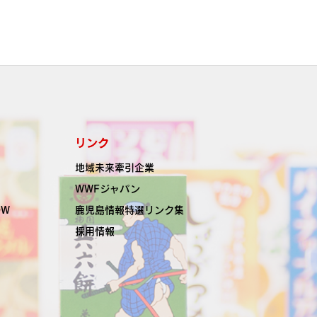
リンク
地域未来牽引企業
WWFジャパン
OW
鹿児島情報特選リンク集
採用情報